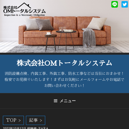
コ
ン
テ
ン
ツ
へ
ス
キ
ッ
株式会社OMトータルシステム
プ
消防設備点検、内装工事、外装工事、防水工事などは当社におまかせ！
格安でお見積りいたします！まずはお気軽にメールフォームやお電話で
お問い合わせください！
メニュー
TOP
記事
投
2022年10月12日
投稿者:
PARA