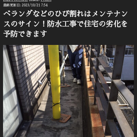
稿
最終更新日: 2023/10/21 7:54
日:
ベランダなどのひび割れはメンテナン
スのサイン！防水工事で住宅の劣化を
予防できます